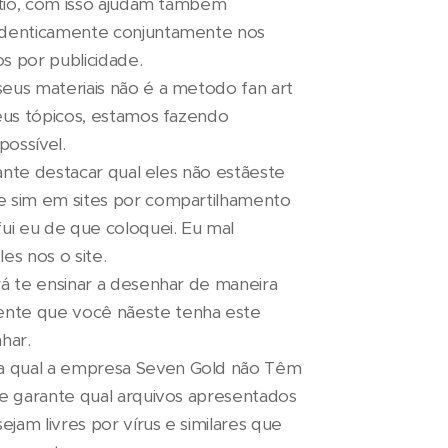
sitio, com isso ajudam também
 identicamente conjuntamente nos
s por publicidade.
eus materiais não é a metodo fan art
seus tópicos, estamos fazendo
possível.
rtante destacar qual eles não estãeste
e sim em sites por compartilhamento
i eu de que coloquei. Eu mal
es nos o site.
rá te ensinar a desenhar de maneira
nte que você nãeste tenha este
har.
 qual a empresa Seven Gold não Têm
te garante qual arquivos apresentados
sejam livres por vírus e similares que