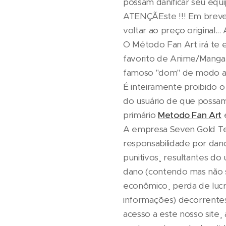
possam danificar seu equ
ATENÇÃEste !!! Em breve
voltar ao preço original..
O Método Fan Art irá te 
favorito de Anime/Manga
famoso "dom" de modo a
É inteiramente proibido 
do usuário de que possa
primário
Metodo Fan Art
e
A empresa Seven Gold Tei
responsabilidade por danos
punitivos¸ resultantes do
dano (contendo mas não s
econômico¸ perda de lucr
informações) decorrentes
acesso a este nosso site¸ 