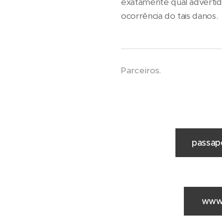
exatamente qual advertid
ocorrência do tais danos.
Parceiros.
passapo
www.