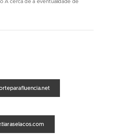
o A cerca de a eventualidade de
rteparafluencia.net
tiaraselacos.com