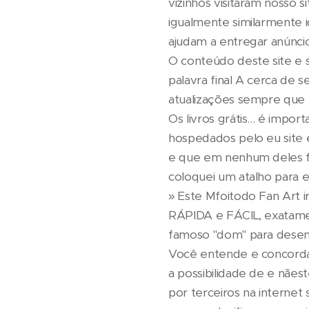
vizinhos visitaram nosso 
igualmente similarmente
ajudam a entregar anúncio
O conteúdo deste site e s
palavra final A cerca de 
atualizações sempre que 
Os livros grátis... é impo
hospedados pelo eu site 
e que em nenhum deles fu
coloquei um atalho para el
» Este Mfoitodo Fan Art i
RÁPIDA e FÁCIL, exatame
famoso "dom" para desen
Você entende e concorda
a possibilidade de e nães
por terceiros na internet 