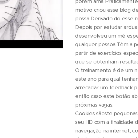
porém ama Praticamente 
motivo criou esse blog d
possa Derivado do esse 
Depois por estudar arduam
desenvolveu um mé espec
qualquer pessoa Têm a po
partir de exercícios espe
que se obtenham result
O treinamento é de um n
este ano para qual tenha
arrecadar um feedback pe
então caso este botão aba
próximas vagas.
Cookies sãeste pequenas 
seu HD com a finalidade 
navegação na internet, c