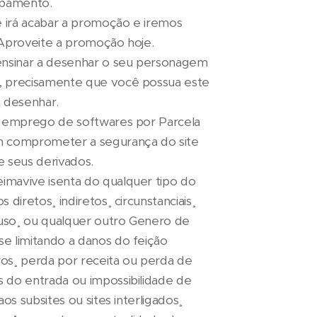
ipamento.
 irá acabar a promoção e iremos
. Aproveite a promoção hoje.
ensinar a desenhar o seu personagem
, precisamente que você possua este
 desenhar.
o emprego de softwares por Parcela
m comprometer a segurança do site
 seus derivados.
mavive isenta do qualquer tipo do
 diretos¸ indiretos¸ circunstanciais¸
 uso¸ ou qualquer outro Genero de
e limitando a danos do feição
os¸ perda por receita ou perda de
 do entrada ou impossibilidade de
aos subsites ou sites interligados¸