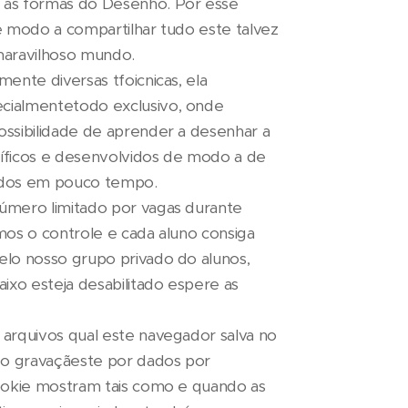
as formas do Desenho. Por esse
e modo a compartilhar tudo este talvez
maravilhoso mundo.
ente diversas tfoicnicas, ela
ialmentetodo exclusivo, onde
ssibilidade de aprender a desenhar a
cíficos e desenvolvidos de modo a de
ados em pouco tempo.
úmero limitado por vagas durante
mos o controle e cada aluno consiga
lo nosso grupo privado do alunos,
ixo esteja desabilitado espere as
arquivos qual este navegador salva no
do gravaçãeste por dados por
ookie mostram tais como e quando as